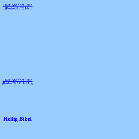
Enkle Sannhet 1986
(Prelim Nr 03) Mar
Enkle Sannhet 1986
(Prelim Nr 07) Jul-Aug
Hellig Bibel