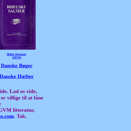
Bible Hymnal
(1974)
Danske
Bøger
Danske
Hæfter
side. Lad os vide,
er villige til at låne
e
GVM litteratur,
o.com
. Tak.