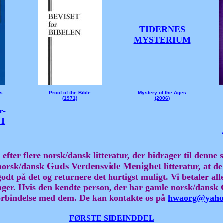
TIDERNES
MYSTERIUM
ss
Proof of the Bible
Mystery of the Ages
(1971)
(2006)
r-
 I
 efter flere norsk/dansk litteratur, der bidrager til denne 
G
uds
Verdensvide Menighet
 norsk/dansk
litteratur, at de 
godt på det og returnere det hurtigst muligt. Vi betaler all
ger. Hvis den kendte person, der har gamle norsk/dansk 
 forbindelse med dem. De kan kontakte os på
hwaorg@yaho
FØRSTE SIDEINDDEL