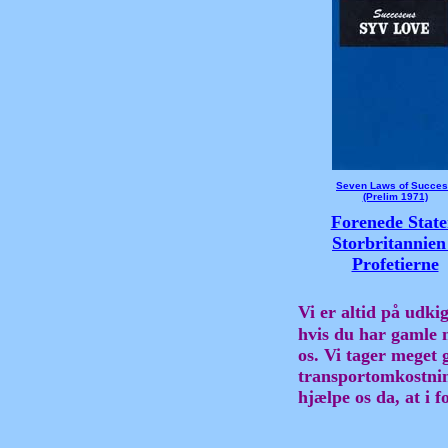
Seven Laws of Succe
(Prelim 1971)
Forenede State
Storbritannien
Profetierne
Vi er altid på udkig
hvis du har gamle
os. Vi tager meget 
transportomkostnin
hjælpe os da, at i