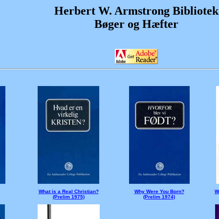
H
erbert W. Armstrong Bibliotek
Bøger
og
Hæfter
What is a Real Christian?
Why Were You Born?
W
(Prelim 1975)
(Prelim 1974)